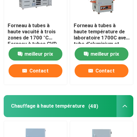
Forneau à tubes à
Forneau à tubes à
haute vacuité à trois
haute température de
zones de 1700 °C
laboratoire 1700C avec
Forneau à tubes CVD
tube d'aluminium et
avec brides de
bride de scellement
meilleur prix
meilleur prix
refroidissement par
eau
Contact
Contact
Chauffage à haute température
(48)