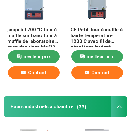
jusqu'à 1700 °C four à
CE Petit four à muffle à
muffle sur banc four à
haute température
muffle de laboratoire
1200 C avec fil de
avec des tiges MoSi2
chauffage intégré
meilleur prix
meilleur prix
Contact
Contact
À la maison
Fours industriels à chambre
(33)
Produits
Vidéos