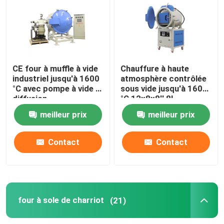
Fours industriels à chambre
Forneau à atmosphère contrôlée
CE four à muffle à vide
Chauffure à haute
industriel jusqu'à 1600
atmosphère contrôlée
°C avec pompe à vide à
sous vide jusqu'à 1600
four à sole de charriot
diffusion
°C 12x8x8′′ 8L
meilleur prix
meilleur prix
four de ceinture de maille
Contact
Contact
Chauffure à ascenseur
Four de traitement thermique
four à sole de charriot
(21)
Furonnes à hydrogène