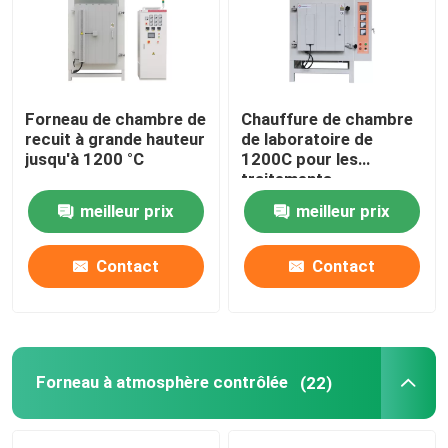
À propos de nous
Forneau de chambre de
Chauffure de chambre
Visite de l'usine
recuit à grande hauteur
de laboratoire de
jusqu'à 1200 °C
1200C pour les
traitements
Contrôle de la qualité
thermiques
meilleur prix
meilleur prix
W600xD400xH400mm
Demandez un devis
Contact
Contact
Programtherm
Fours à tubes à haute température
Forneau à atmosphère contrôlée
(22)
Chauffage à haute température