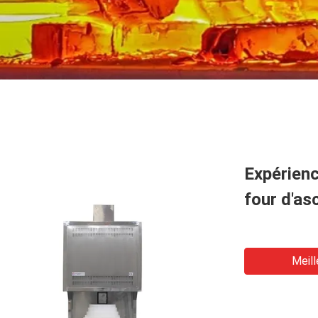
Expérienc
four d'as
Meill