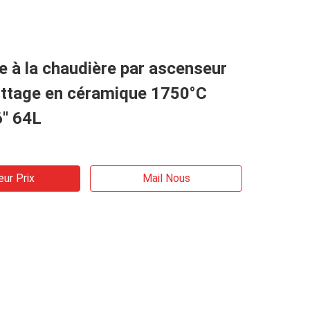
 à la chaudière par ascenseur
rittage en céramique 1750°C
′′ 64L
eur Prix
Mail Nous