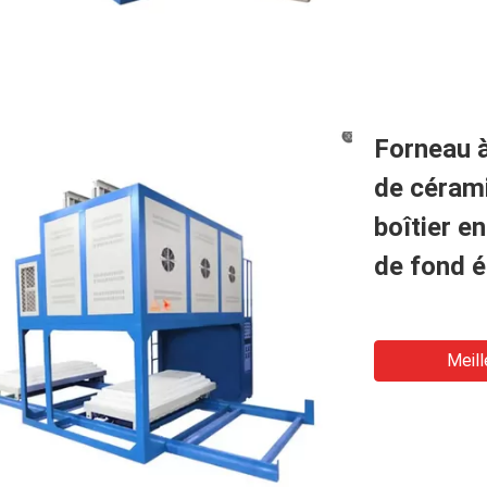
Forneau à
de céram
boîtier e
de fond é
Meill