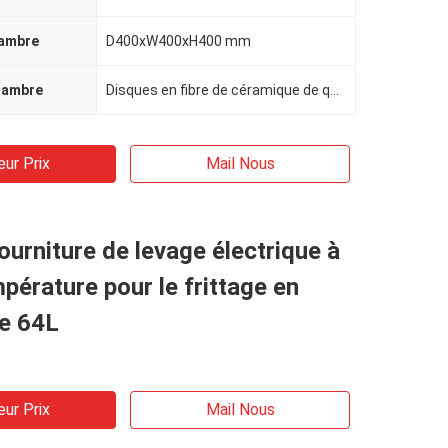
hambre
D400xW400xH400 mm
hambre
Disques en fibre de céramique de qualité 1800#
eur Prix
Mail Nous
urniture de levage électrique à
pérature pour le frittage en
e 64L
eur Prix
Mail Nous