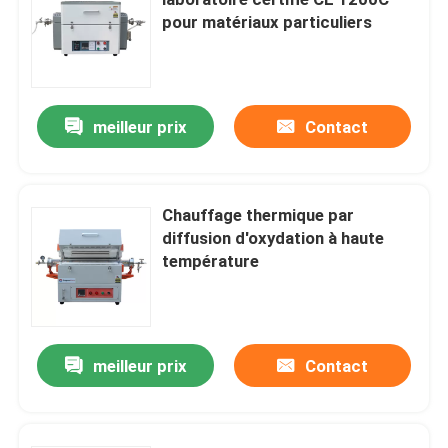
pour matériaux particuliers
Fours industriels à chambre
Forneau à atmosphère contrôlée
meilleur prix
Contact
four à sole de charriot
Chauffage thermique par
diffusion d'oxydation à haute
four de ceinture de maille
température
Chauffure à ascenseur
meilleur prix
Contact
Four de traitement thermique
Furonnes à hydrogène