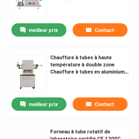
TMD
À propos de nous
meilleur prix
Contact
Visite de l'usine
Contrôle de la qualité
Chauffure à tubes à haute
température à double zone
Chauffure à tubes en aluminium
Demandez un devis
80 mm Dia 1600C Max
Programtherm
meilleur prix
Contact
Fours à tubes à haute température
Forneau à tube rotatif de
Chauffage à haute température
laboratoire certifié CE 1200C