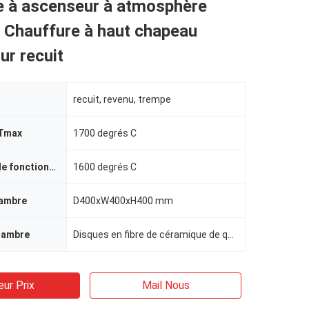
e à ascenseur à atmosphère
 Chauffure à haut chapeau
r recuit
recuit, revenu, trempe
 Tmax
1700 degrés C
température de fonctionnement
1600 degrés C
hambre
D400xW400xH400 mm
hambre
Disques en fibre de céramique de qualité 1800#
eur Prix
Mail Nous