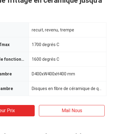
e frittage en céramique jusqu'à
recuit, revenu, trempe
 Tmax
1700 degrés C
température de fonctionnement
1600 degrés C
hambre
D400xW400xH400 mm
hambre
Disques en fibre de céramique de qualité 1800#
eur Prix
Mail Nous