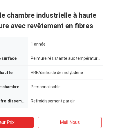
e chambre industrielle à haute
re avec revêtement en fibres
1 année
 surface
Peinture résistante aux températures élevées
hauffe
HRE/disilicide de molybdène
e chambre
Personnalisable
Système de refroidissement
Refroidissement par air
eur Prix
Mail Nous