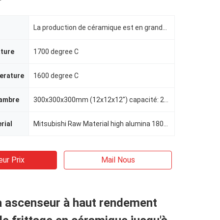
La production de céramique est en grande partie due à l'utilisation de matériaux de haute qualité, c
ture
1700 degree C
erature
1600 degree C
hambre
300x300x300mm (12x12x12") capacité: 27 litres
rial
Mitsubishi Raw Material high alumina 1800# fiber board
eur Prix
Mail Nous
à ascenseur à haut rendement