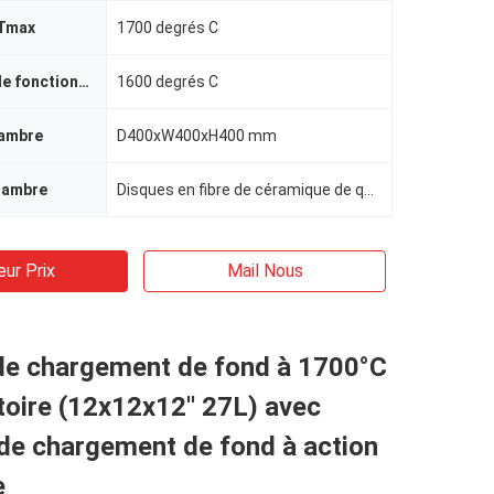
 Tmax
1700 degrés C
température de fonctionnement
1600 degrés C
hambre
D400xW400xH400 mm
hambre
Disques en fibre de céramique de qualité 1800#
eur Prix
Mail Nous
de chargement de fond à 1700°C
toire (12x12x12′′ 27L) avec
de chargement de fond à action
e