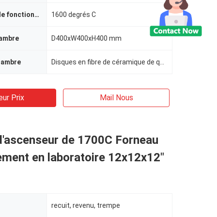
température de fonctionnement
1600 degrés C
hambre
D400xW400xH400 mm
hambre
Disques en fibre de céramique de qualité 1800#
eur Prix
Mail Nous
d'ascenseur de 1700C Forneau
ement en laboratoire 12x12x12"
recuit, revenu, trempe