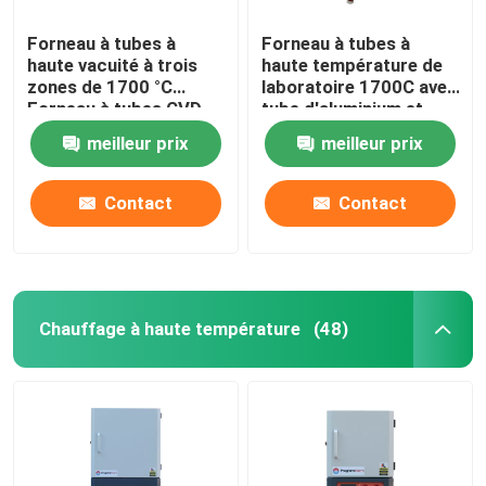
Forneau à tubes à
Forneau à tubes à
haute vacuité à trois
haute température de
zones de 1700 °C
laboratoire 1700C avec
Forneau à tubes CVD
tube d'aluminium et
avec brides de
bride de scellement
meilleur prix
meilleur prix
refroidissement par
eau
Contact
Contact
Chauffage à haute température
(48)