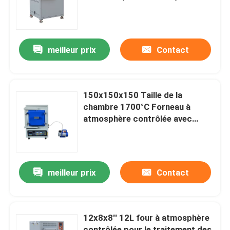
À propos de nous
meilleur prix
Contact
Visite de l'usine
Contrôle de la qualité
150x150x150 Taille de la
chambre 1700°C Forneau à
atmosphère contrôlée avec
Demandez un devis
fonction de réglage automatique
Programtherm
meilleur prix
Contact
Fours à tubes à haute température
12x8x8′′ 12L four à atmosphère
Chauffage à haute température
contrôlée pour le traitement des