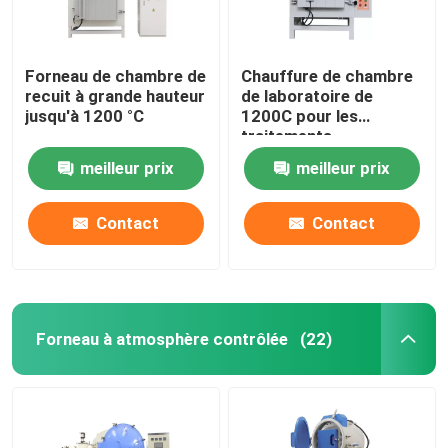
Forneau de chambre de
Chauffure de chambre
recuit à grande hauteur
de laboratoire de
jusqu'à 1200 °C
1200C pour les
traitements
thermiques
meilleur prix
meilleur prix
W600xD400xH400mm
Contact
Contact
Forneau à atmosphère contrôlée
(22)