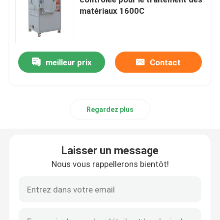
matériaux 1600C
Fours industriels à chambre
Forneau à atmosphère contrôlée
meilleur prix
Contact
four à sole de charriot
Regardez plus
four de ceinture de maille
Laisser un message
Chauffure à ascenseur
Nous vous rappellerons bientôt!
Four de traitement thermique
Furonnes à hydrogène